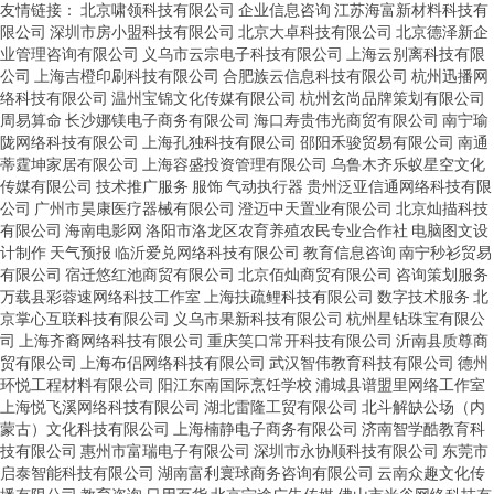
友情链接：
北京啸领科技有限公司
企业信息咨询
江苏海富新材料科技有
限公司
深圳市房小盟科技有限公司
北京大卓科技有限公司
北京德泽新企
业管理咨询有限公司
义乌市云宗电子科技有限公司
上海云别离科技有限
公司
上海吉橙印刷科技有限公司
合肥族云信息科技有限公司
杭州迅播网
络科技有限公司
温州宝锦文化传媒有限公司
杭州玄尚品牌策划有限公司
周易算命
长沙娜镁电子商务有限公司
海口寿贵伟光商贸有限公司
南宁瑜
陇网络科技有限公司
上海孔独科技有限公司
邵阳禾骏贸易有限公司
南通
蒂霆坤家居有限公司
上海容盛投资管理有限公司
乌鲁木齐乐蚁星空文化
传媒有限公司
技术推广服务
服饰
气动执行器
贵州泛亚信通网络科技有限
公司
广州市昊康医疗器械有限公司
澄迈中天置业有限公司
北京灿描科技
有限公司
海南电影网
洛阳市洛龙区农育养殖农民专业合作社
电脑图文设
计制作
天气预报
临沂爱兑网络科技有限公司
教育信息咨询
南宁秒衫贸易
有限公司
宿迁悠红池商贸有限公司
北京佰灿商贸有限公司
咨询策划服务
万载县彩蓉速网络科技工作室
上海扶疏鲤科技有限公司
数字技术服务
北
京掌心互联科技有限公司
义乌市果新科技有限公司
杭州星钻珠宝有限公
司
上海齐裔网络科技有限公司
重庆笑口常开科技有限公司
沂南县质尊商
贸有限公司
上海布侣网络科技有限公司
武汉智伟教育科技有限公司
德州
环悦工程材料有限公司
阳江东南国际烹饪学校
浦城县谱盟里网络工作室
上海悦飞溪网络科技有限公司
湖北雷隆工贸有限公司
北斗解缺公场（内
蒙古）文化科技有限公司
上海楠静电子商务有限公司
济南智学酷教育科
技有限公司
惠州市富瑞电子有限公司
深圳市永协顺科技有限公司
东莞市
启泰智能科技有限公司
湖南富利寰球商务咨询有限公司
云南众趣文化传